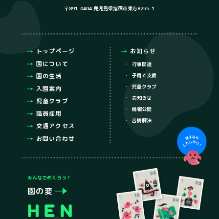
〒891-0404 鹿児島県指宿市東方8255-1
トップページ
お知らせ
園について
行事関連
園の生活
子育て支援
児童クラブ
入園案内
お知らせ
児童クラブ
情報公開
職員採用
苦情解決
交通アクセス
お問い合わせ
みんなでめくろう！
園の変
HEN