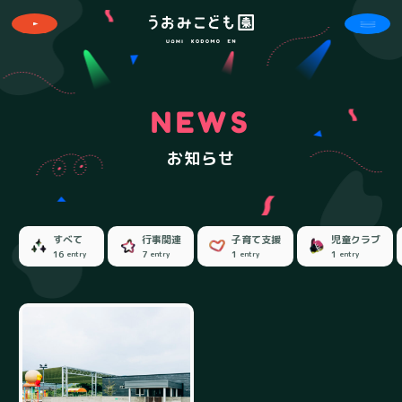
NEWS
お知らせ
すべて
行事関連
子育て支援
児童クラブ
16
7
1
1
entry
entry
entry
entry